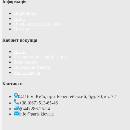
Інформація
Виробники
Акції
Прайс-листи (Каталоги)
Про нас
Кабінет покупця
Війти
Створити обліковий запис
Замовлення
Відкладені товари
Мої закладки
Контакти
04116 м. Київ, пр-т Берестейський, буд. 30, кв. 72
+38 (067) 513-65-46
(044) 286-25-24
info@paris.kiev.ua