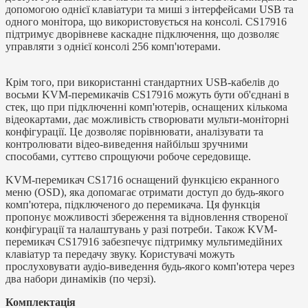
допомогою однієї клавіатури та миші з інтерфейсами USB та
одного монітора, що використовується на консолі. CS17916
підтримує дворівневе каскадне підключення, що дозволяє
управляти з однієї консолі 256 комп'ютерами.
Крім того, при використанні стандартних USB-кабелів до
восьми KVM-перемикачів CS17916 можуть бути об'єднані в
стек, що при підключенні комп'ютерів, оснащених кількома
відеокартами, дає можливість створювати мульти-моніторні
конфігурації. Це дозволяє порівнювати, аналізувати та
контролювати відео-виведення найбільш зручними
способами, суттєво спрощуючи робоче середовище.
KVM-перемикач CS1716 оснащений функцією екранного
меню (OSD), яка допомагає отримати доступ до будь-якого
комп'ютера, підключеного до перемикача. Ця функція
пропонує можливості збереження та відновлення створеної
конфігурації та налаштувань у разі потреби. Також KVM-
перемикач CS17916 забезпечує підтримку мультимедійних
клавіатур та передачу звуку. Користувачі можуть
прослуховувати аудіо-виведення будь-якого комп'ютера через
два набори динаміків (по черзі).
Комплектація