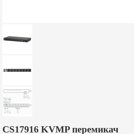
CS17916 KVMP перемикач