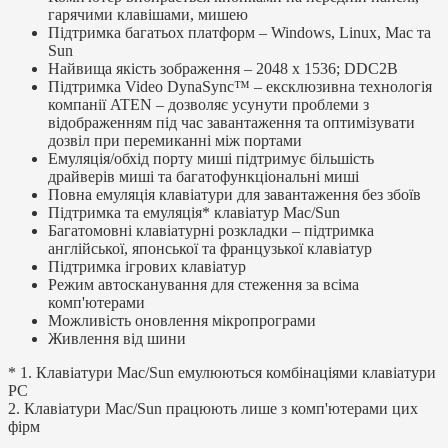
гарячими клавішами, мишею
Підтримка багатьох платформ – Windows, Linux, Mac та
Sun
Найвища якість зображення – 2048 x 1536; DDC2B
Підтримка Video DynaSync™ – ексклюзивна технологія
компанії ATEN – дозволяє усунути проблеми з
відображенням під час завантаження та оптимізувати
дозвіл при перемиканні між портами
Емуляція/обхід порту миші підтримує більшість
драйверів миші та багатофункціональні миші
Повна емуляція клавіатури для завантаження без збоїв
Підтримка та емуляція* клавіатур Mac/Sun
Багатомовні клавіатурні розкладки – підтримка
англійської, японської та французької клавіатур
Підтримка ігрових клавіатур
Режим автосканування для стеження за всіма
комп'ютерами
Можливість оновлення мікропрограми
Живлення від шини
* 1. Клавіатури Mac/Sun емулюються комбінаціями клавіатури
PC
2. Клавіатури Mac/Sun працюють лише з комп'ютерами цих
фірм