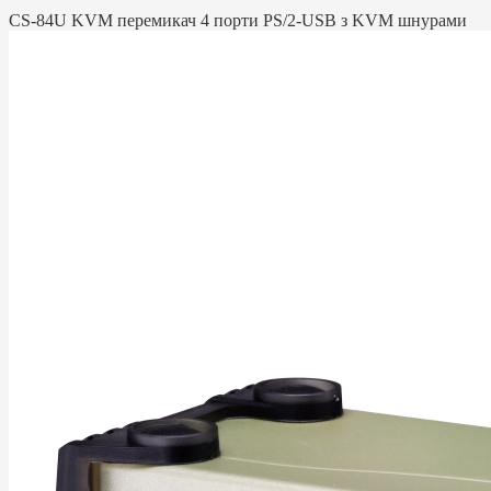
CS-84U KVM перемикач 4 порти PS/2-USB з KVM шнурами