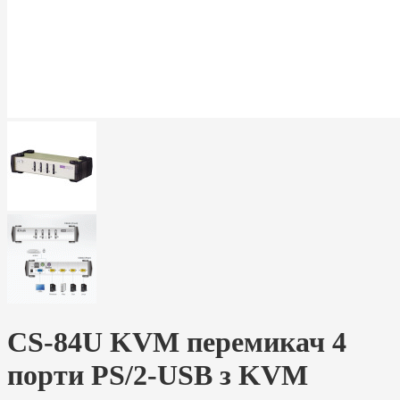
CS-84U KVM перемикач 4
порти PS/2-USB з KVM