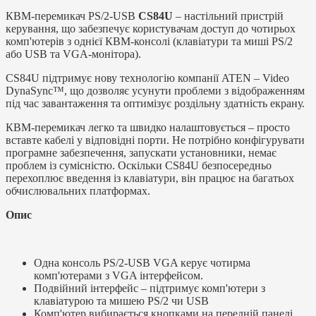
КВМ-перемикач PS/2-USB
CS84U
– настільний пристрій
керування, що забезпечує користувачам доступ до чотирьох
комп'ютерів з однієї КВМ-консолі (клавіатури та миші PS/2
або USB та VGA-монітора).
CS84U підтримує нову технологію компанії ATEN – Video
DynaSync™, що дозволяє усунути проблеми з відображенням
під час завантаження та оптимізує роздільну здатність екрану.
КВМ-перемикач легко та швидко налаштовується – просто
вставте кабелі у відповідні порти. Не потрібно конфігурувати
програмне забезпечення, запускати установники, немає
проблем із сумісністю. Оскільки CS84U безпосередньо
перехоплює введення із клавіатури, він працює на багатьох
обчислювальних платформах.
Опис
Одна консоль PS/2-USB VGA керує чотирма
комп'ютерами з VGA інтерфейсом.
Подвійний інтерфейс – підтримує комп'ютери з
клавіатурою та мишею PS/2 чи USB
Комп'ютер вибирається кнопками на передній панелі,