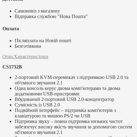
Самовивіз з магазину
Відправка службою "Нова Пошта"
Оплата
Післяплата на Новій пошті
Безготівкова
Опис
Характеристики
CS1732B
2-портовий KVM-перемикач з підтримкою USB 2.0 та
об'ємного звучання 2.1
Одна консоль керує двома комп'ютерами та двома
додатковими USB-пристроями
Вбудований 2-портовий USB 2.0-концентратор
Сумісність із USB 2.0
Подвійний інтерфейс – підтримка комп'ютерів з
клавіатурою та мишею PS/2 чи USB
Підтримка звуку – повна підтримка низьких частот
забезпечує високу якість звучання за допомогою систем
об'ємного звучання 2.1