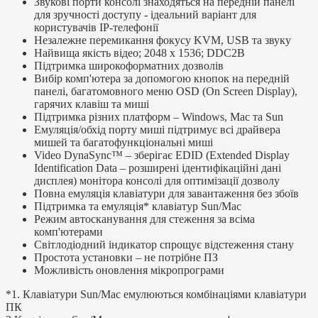
Звукові порти консолі знаходяться на передній панелі
для зручності доступу - ідеальний варіант для
користувачів IP-телефонії
Незалежне перемикання фокусу KVM, USB та звуку
Найвища якість відео; 2048 х 1536; DDC2B
Підтримка широкоформатних дозволів
Вибір комп'ютера за допомогою кнопок на передній
панелі, багатомовного меню OSD (On Screen Display),
гарячих клавіш та миші
Підтримка різних платформ – Windows, Mac та Sun
Емуляція/обхід порту миші підтримує всі драйвера
мишей та багатофункціональні миші
Video DynaSync™ – зберігає EDID (Extended Display
Identification Data – розширені ідентифікаційні дані
дисплея) монітора консолі для оптимізації дозволу
Повна емуляція клавіатури для завантаження без збоїв
Підтримка та емуляція* клавіатур Sun/Mac
Режим автосканування для стеження за всіма
комп'ютерами
Світлодіодний індикатор спрощує відстеження стану
Простота установки – не потрібне ПЗ
Можливість оновлення мікропрограми
*1. Клавіатури Sun/Mac емулюються комбінаціями клавіатури
ПК