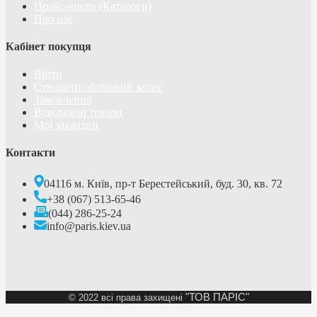
Прайс-листи (Каталоги)
Про нас
Кабінет покупця
Війти
Створити обліковий запис
Замовлення
Відкладені товари
Мої закладки
Контакти
04116 м. Київ, пр-т Берестейський, буд. 30, кв. 72
+38 (067) 513-65-46
(044) 286-25-24
info@paris.kiev.ua
"ТОВ ПАРІС"
©
2022 всі права захищені