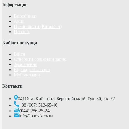
Інформація
Виробники
Акції
Прайс-листи (Каталоги)
Про нас
Кабінет покупця
Війти
Створити обліковий запис
Замовлення
Відкладені товари
Мої закладки
Контакти
04116 м. Київ, пр-т Берестейський, буд. 30, кв. 72
+38 (067) 513-65-46
(044) 286-25-24
info@paris.kiev.ua