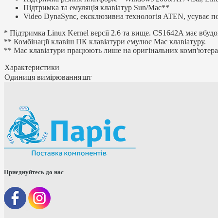
Підтримка та емуляція клавіатур Sun/Mac**
Video DynaSync, ексклюзивна технологія ATEN, усуває по
* Підтримка Linux Kernel версії 2.6 та вище. CS1642A має вбу
** Комбінації клавіш ПК клавіатури емулює Mac клавіатуру.
** Mac клавіатури працюють лише на оригінальних комп'ютера
Характеристики
Одиниця вимірювання
шт
Приєднуйтесь до нас