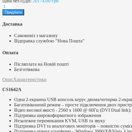
Ціна без ПДВ:
20174.00 грн
Доставка
Самовивіз з магазину
Відправка службою "Нова Пошта"
Оплата
Післяплата на Новій пошті
Безготівкова
Опис
Характеристики
CS1642A
Одна 2-екранна USB консоль керує двома/чотирма 2-екр
Багатовіконний режим – просте підключення двох прист
Відео високої якості - 2560 x 1600 @ 60Гц (DVI Dual link)
Підтримка широкоформатного зображення
Незалежне перемикання KVM, USB та звуку
Підтримка DVI та аналогових моніторів – повністю сумі
Підтримка різних платформ – Windows 2000/XP/Vista, Lin