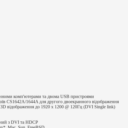
анними комп'ютерами та двома USB пристроями
роїв CS1642A/1644A для другого двоекранного відображення
; 3D відображення до 1920 x 1200 @ 120Гц (DVI Single link)
сний з DVI та HDCP
ux*, Mac, Sun, FreeBSD