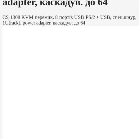
adapter, каскадув. до 64
CS-1308 KVM-перемик. 8-портів USB-PS/2 + USB, спец.шнур,
1U(rack), power adapter, каскадув. до 64