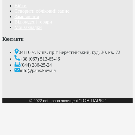
Війти
Створити обліковий запис
Замовлення
Відкладені товари
Мої закладки
Контакти
04116 м. Київ, пр-т Берестейський, буд. 30, кв. 72
+38 (067) 513-65-46
(044) 286-25-24
info@paris.kiev.ua
"ТОВ ПАРІС"
©
2022 всі права захищені