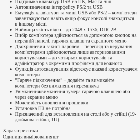
Підтримка клавіатур USB на ПК, Mac та Sun
Автовизначення інтерфейсу PS/2 та USB
Емуляція клавіатури та миші USB або PS/2 – комп'ютери
завантажуються навіть якщо фокус консолі знаходиться
в іншому місці
Найвища якість відео – до 2048 x 1536; DDC2B
Вибір комп'ютера здійснюється за допомогою кнопок на
передній панелі, гарячих клавіш та екранного меню
Двохрівневий захист паролем – перегляд та керування
комп'ютерами здійснюються лише авторизованими
користувачами – до чотирьох користувачів та
адміністратор з окремими профілями для кожного
Функція автосканування відстежує вказані користувачем
комп'ютери
"Гаряче підключення" – додайте та вимикайте
комп'ютери без вимкнення перемикача
Увімкнення/вимкнення зумера гарячою клавішею або
через екранне меню
Можливість оновлення прошивки
Установка ПЗ не потрібна
Призначений для встановлення на столі або у стійці (19-
дюймова стійка, 1U)
Характеристики
Одиниця вимірювання
шт