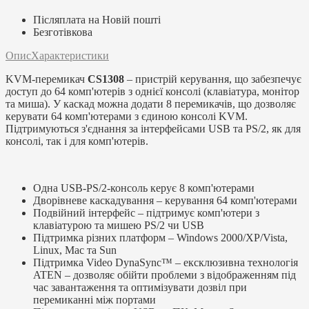
Післяплата на Новій пошті
Безготівкова
Опис
Характеристики
KVM-перемикач
CS1308
– пристрій керування, що забезпечує
доступ до 64 комп'ютерів з однієї консолі (клавіатура, монітор
та миша). У каскад можна додати 8 перемикачів, що дозволяє
керувати 64 комп'ютерами з єдиною консолі KVM.
Підтримуються з'єднання за інтерфейсами USB та PS/2, як для
консолі, так і для комп'ютерів.
Одна USB-PS/2-консоль керує 8 комп'ютерами
Дворівневе каскадування – керування 64 комп'ютерами
Подвійний інтерфейс – підтримує комп'ютери з
клавіатурою та мишею PS/2 чи USB
Підтримка різних платформ – Windows 2000/XP/Vista,
Linux, Mac та Sun
Підтримка Video DynaSync™ – ексклюзивна технологія
ATEN – дозволяє обійти проблеми з відображенням під
час завантаження та оптимізувати дозвіл при
перемиканні між портами