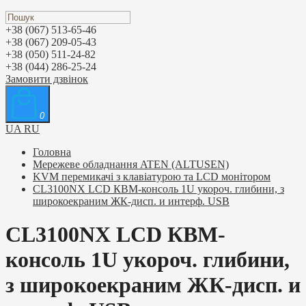
+38 (067) 513-65-46
+38 (067) 209-05-43
+38 (050) 511-24-82
+38 (044) 286-25-24
Замовити дзвінок
0
UA
RU
Головна
Мережеве обладнання ATEN (ALTUSEN)
KVM перемикачі з клавіатурою та LCD монітором
CL3100NX LCD КВМ-консоль 1U укороч. глибини, з
широкоекраним ЖК-дисп. и интерф. USB
CL3100NX LCD КВМ-
консоль 1U укороч. глибини,
з широкоекраним ЖК-дисп. и