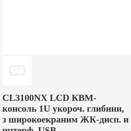
CL3100NX LCD КВМ-
консоль 1U укороч. глибини,
з широкоекраним ЖК-дисп. и
интерф. USB