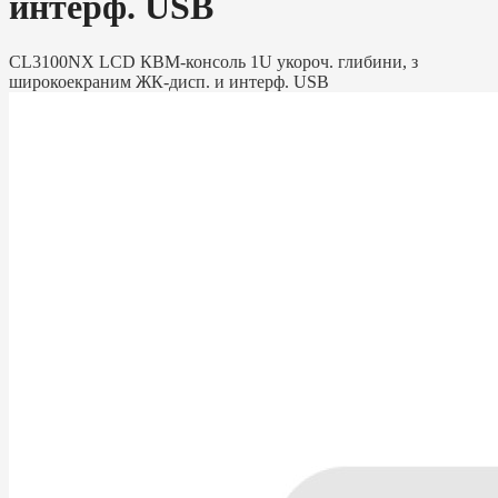
интерф. USB
CL3100NX LCD КВМ-консоль 1U укороч. глибини, з
широкоекраним ЖК-дисп. и интерф. USB