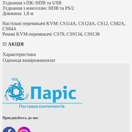
З'єднання з ПК: HDB та USB
З'єднання з консоллю: HDB та PS/2
Довжина: 1,8 м
Настільні перемикачі KVM: CS114A, CS124A, CS12, CS82A,
CS84A
Рекові KVM-перемикачі: CS78, CS9134, CS9138
!!! АКЦІЯ
Характеристики
Одиниця вимірювання
шт
Приєднуйтесь до нас