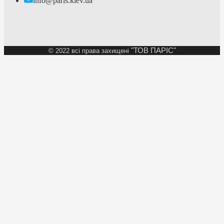
info@paris.kiev.ua
"ТОВ ПАРІС"
©
2022 всі права захищені