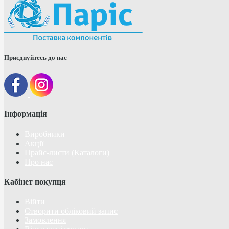
Приєднуйтесь до нас
Інформація
Виробники
Акції
Прайс-листи (Каталоги)
Про нас
Кабінет покупця
Війти
Створити обліковий запис
Замовлення