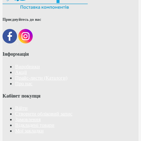
Приєднуйтесь до нас
Інформація
Виробники
Акції
Прайс-листи (Каталоги)
Про нас
Кабінет покупця
Війти
Створити обліковий запис
Замовлення
Відкладені товари
Мої закладки