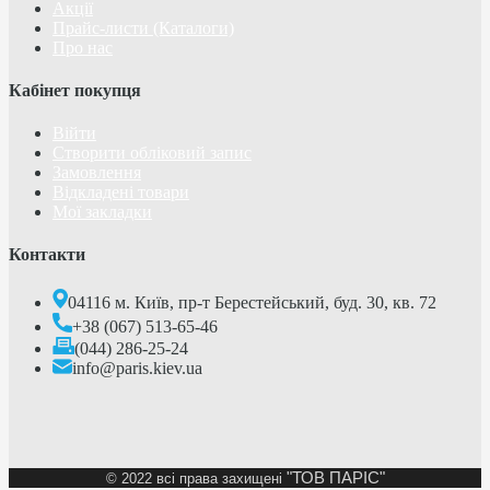
Акції
Прайс-листи (Каталоги)
Про нас
Кабінет покупця
Війти
Створити обліковий запис
Замовлення
Відкладені товари
Мої закладки
Контакти
04116 м. Київ, пр-т Берестейський, буд. 30, кв. 72
+38 (067) 513-65-46
(044) 286-25-24
info@paris.kiev.ua
"ТОВ ПАРІС"
©
2022 всі права захищені