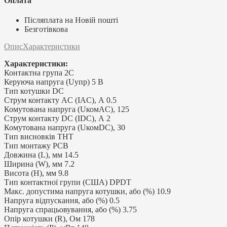
Оплата
Післяплата на Новій пошті
Безготівкова
Опис
Характеристики
Характеристики:
Контактна група 2C
Керуюча напруга (Uупр) 5 В
Тип котушки DC
Струм контакту AC (IAC), А 0.5
Комутована напруга (UкомAC), 125
Струм контакту DC (IDC), А 2
Комутована напруга (UкомDC), 30
Тип висновків THT
Тип монтажу PCB
Довжина (L), мм 14.5
Ширина (W), мм 7.2
Висота (H), мм 9.8
Тип контактної групи (США) DPDT
Макс. допустима напруга котушки, або (%) 10.9
Напруга відпускання, або (%) 0.5
Напруга спрацьовування, або (%) 3.75
Опір котушки (R), Ом 178