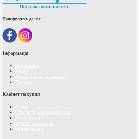
Приєднуйтесь до нас
Інформація
Виробники
Акції
Прайс-листи (Каталоги)
Про нас
Кабінет покупця
Війти
Створити обліковий запис
Замовлення
Відкладені товари
Мої закладки