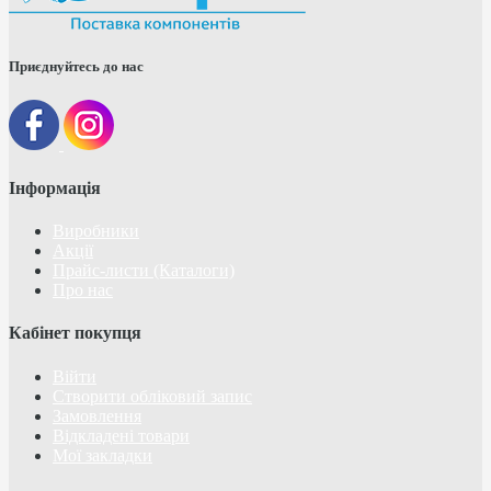
Приєднуйтесь до нас
Інформація
Виробники
Акції
Прайс-листи (Каталоги)
Про нас
Кабінет покупця
Війти
Створити обліковий запис
Замовлення
Відкладені товари
Мої закладки