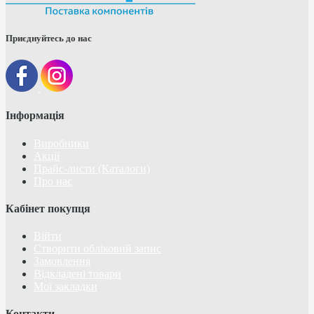
Приєднуйтесь до нас
Інформація
Виробники
Акції
Прайс-листи (Каталоги)
Про нас
Кабінет покупця
Війти
Створити обліковий запис
Замовлення
Відкладені товари
Мої закладки
Контакти