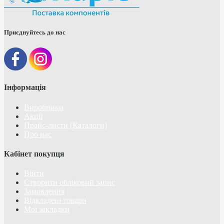
Приєднуйтесь до нас
Інформація
Виробники
Акції
Прайс-листи (Каталоги)
Про нас
Кабінет покупця
Війти
Створити обліковий запис
Замовлення
Відкладені товари
Мої закладки