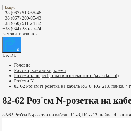
+38 (067) 513-65-46
+38 (067) 209-05-43
+38 (050) 511-24-82
+38 (044) 286-25-24
Замовити дзвінок
0
UA
RU
Головна
Роз'єми, клемники, клеми
Роз'єми та перехідники високочастотні (коаксіальні)
Роз'єми N
82-62 Роз'єм N-розетка на кабель RG-8, RG-213, пайка, 4 
82-62 Роз'єм N-розетка на каб
82-62 Роз'єм N-розетка на кабель RG-8, RG-213, пайка, 4 гвинта