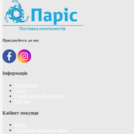
Приєднуйтесь до нас
Інформація
Виробники
Акції
Прайс-листи (Каталоги)
Про нас
Кабінет покупця
Війти
Створити обліковий запис