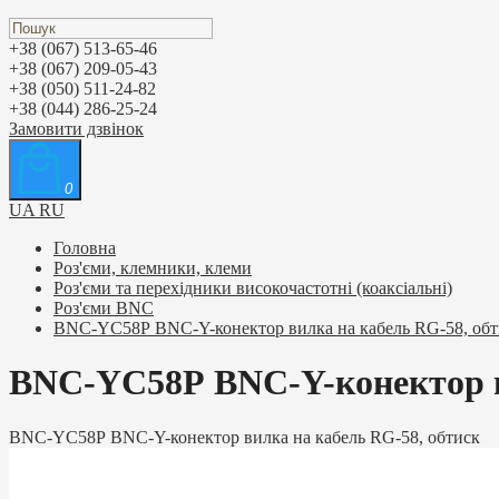
+38 (067) 513-65-46
+38 (067) 209-05-43
+38 (050) 511-24-82
+38 (044) 286-25-24
Замовити дзвінок
0
UA
RU
Головна
Роз'єми, клемники, клеми
Роз'єми та перехідники високочастотні (коаксіальні)
Роз'єми BNC
BNC-YС58Р BNC-Y-конектор вилка на кабель RG-58, обт
BNC-YС58Р BNC-Y-конектор в
BNC-YС58Р BNC-Y-конектор вилка на кабель RG-58, обтиск