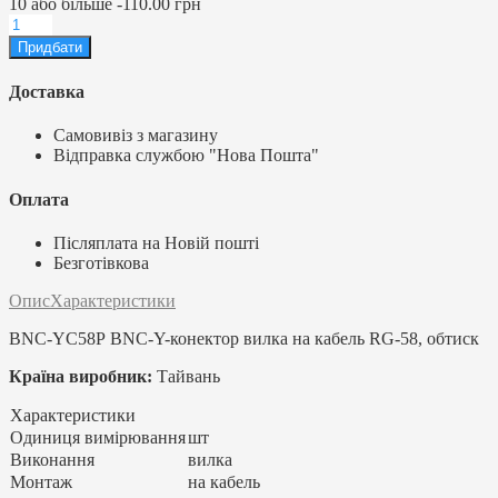
10
або більше
-
110.00 грн
Доставка
Самовивіз з магазину
Відправка службою "Нова Пошта"
Оплата
Післяплата на Новій пошті
Безготівкова
Опис
Характеристики
BNC-YС58Р BNC-Y-конектор вилка на кабель RG-58, обтиск
Країна виробник:
Тайвань
Характеристики
Одиниця вимірювання
шт
Виконання
вилка
Монтаж
на кабель