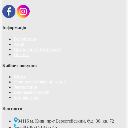
Інформація
Виробники
Акції
Прайс-листи (Каталоги)
Про нас
Кабінет покупця
Війти
Створити обліковий запис
Замовлення
Відкладені товари
Мої закладки
Контакти
04116 м. Київ, пр-т Берестейський, буд. 30, кв. 72
+38 (067) 513-65-46