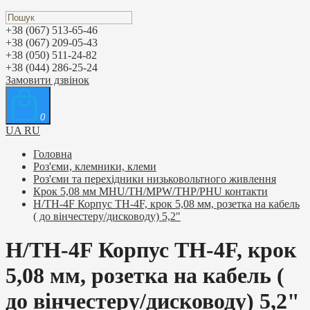
+38 (067) 513-65-46
+38 (067) 209-05-43
+38 (050) 511-24-82
+38 (044) 286-25-24
Замовити дзвінок
0
UA
RU
Головна
Роз'єми, клемники, клеми
Роз'єми та перехідники низьковольтного живлення
Крок 5,08 мм MHU/TH/MPW/THP/PHU контакти
H/TH-4F Корпус TH-4F, крок 5,08 мм, розетка на кабель
( до вінчестеру/дисководу) 5,2"
H/TH-4F Корпус TH-4F, крок
5,08 мм, розетка на кабель (
до вінчестеру/дисководу) 5,2"