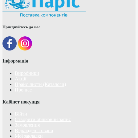
Приєднуйтесь до нас
Інформація
Виробники
Акції
Прайс-листи (Каталоги)
Про нас
Кабінет покупця
Війти
Створити обліковий запис
Замовлення
Відкладені товари
Мої закладки