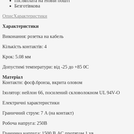
Післяплата на Новій пошті
Безготівкова
Опис
Характеристики
Характеристики
Виконання: розетка на кабель
Кількість контактів: 4
Крок: 5.08 мм
Допустимі температури: від -25 до +85 0C
Матеріал
Контакти: фосф.бронза, вкрита оловом
Ізолятор: нейлон 66, посилений скловолокном UL 94V-O
Електричні характеристики
Граничний струм: 7 A (на контакт)
Робоча напруга: 250В
Гранична напруга: 1500 В АС протягом 1 хв.