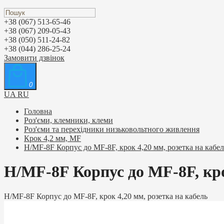
+38 (067) 513-65-46
+38 (067) 209-05-43
+38 (050) 511-24-82
+38 (044) 286-25-24
Замовити дзвінок
0
UA
RU
Головна
Роз'єми, клемники, клеми
Роз'єми та перехідники низьковольтного живлення
Крок 4,2 мм, MF
H/MF-8F Корпус до MF-8F, крок 4,20 мм, розетка на кабел
H/MF-8F Корпус до MF-8F, кро
H/MF-8F Корпус до MF-8F, крок 4,20 мм, розетка на кабель