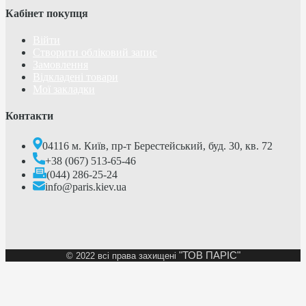
Кабінет покупця
Війти
Створити обліковий запис
Замовлення
Відкладені товари
Мої закладки
Контакти
04116 м. Київ, пр-т Берестейський, буд. 30, кв. 72
+38 (067) 513-65-46
(044) 286-25-24
info@paris.kiev.ua
"ТОВ ПАРІС"
©
2022 всі права захищені