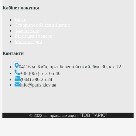
Кабінет покупця
Війти
Створити обліковий запис
Замовлення
Відкладені товари
Мої закладки
Контакти
04116 м. Київ, пр-т Берестейський, буд. 30, кв. 72
+38 (067) 513-65-46
(044) 286-25-24
info@paris.kiev.ua
"ТОВ ПАРІС"
©
2022 всі права захищені