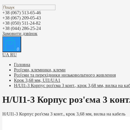
+38 (067) 513-65-46
+38 (067) 209-05-43
+38 (050) 511-24-82
+38 (044) 286-25-24
Замовити дзвінок
0
UA
RU
Головна
Роз'єми, клемники, клеми
Роз'єми та перехідники низьковольтного живлення
Крок 3,68 мм, UI1/UA1
H/UI1-3 Корпус роз'єма 3 конт., крок 3,68 мм, вилка на ка
H/UI1-3 Корпус роз'єма 3 конт
H/UI1-3 Корпус роз'єма 3 конт., крок 3,68 мм, вилка на кабель