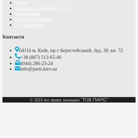
Війти
Створити обліковий запис
Замовлення
Відкладені товари
Мої закладки
Контакти
04116 м. Київ, пр-т Берестейський, буд. 30, кв. 72
+38 (067) 513-65-46
(044) 286-25-24
info@paris.kiev.ua
"ТОВ ПАРІС"
©
2022 всі права захищені