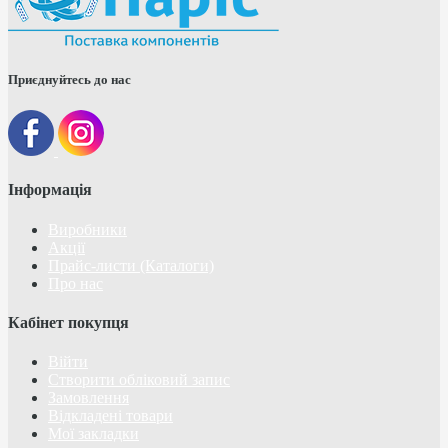
Приєднуйтесь до нас
Інформація
Виробники
Акції
Прайс-листи (Каталоги)
Про нас
Кабінет покупця
Війти
Створити обліковий запис
Замовлення
Відкладені товари
Мої закладки