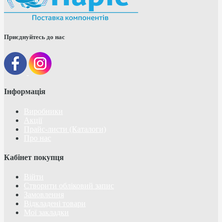
Приєднуйтесь до нас
Інформація
Виробники
Акції
Прайс-листи (Каталоги)
Про нас
Кабінет покупця
Війти
Створити обліковий запис
Замовлення
Відкладені товари
Мої закладки