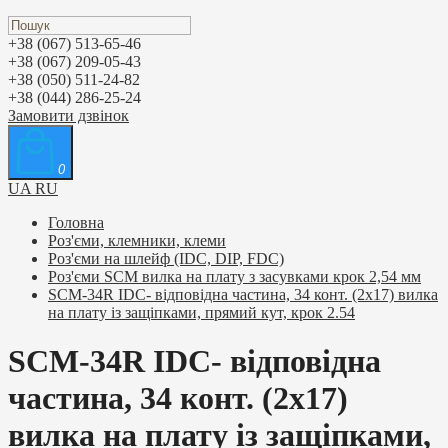
+38 (067) 513-65-46
+38 (067) 209-05-43
+38 (050) 511-24-82
+38 (044) 286-25-24
Замовити дзвінок
0
UA
RU
Головна
Роз'єми, клемники, клеми
Роз'єми на шлейф (IDC, DIP, FDC)
Роз'єми SCM вилка на плату з засувками крок 2,54 мм
SCM-34R IDC- відповідна частина, 34 конт. (2х17) вилка
на плату із защіпками, прямий кут, крок 2.54
SCM-34R IDC- відповідна
частина, 34 конт. (2х17)
вилка на плату із защіпками,