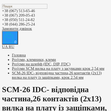
+38 (067) 513-65-46
+38 (067) 209-05-43
+38 (050) 511-24-82
+38 (044) 286-25-24
Замовити дзвінок
0
UA
RU
Головна
Роз'єми, клемники, клеми
Роз'єми на шлейф (IDC, DIP, FDC)
Роз'єми SCM вилка на плату з засувками крок 2,54 мм
SCM-26 IDC- відповідна частина,26 контактів (2х13)
вилка на плату із защіпками, крок 2.54 мм
SCM-26 IDC- відповідна
частина,26 контактів (2х13)
вилка на плату із защіпками,