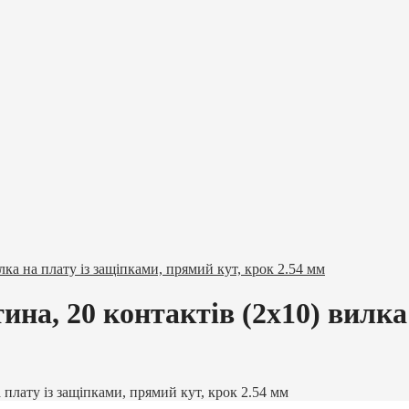
ка на плату із защіпками, прямий кут, крок 2.54 мм
на, 20 контактів (2х10) вилка
 плату із защіпками, прямий кут, крок 2.54 мм