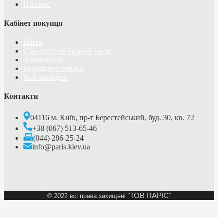
Про нас
Кабінет покупця
Війти
Створити обліковий запис
Замовлення
Відкладені товари
Мої закладки
Контакти
04116 м. Київ, пр-т Берестейський, буд. 30, кв. 72
+38 (067) 513-65-46
(044) 286-25-24
info@paris.kiev.ua
"ТОВ ПАРІС"
©
2022 всі права захищені