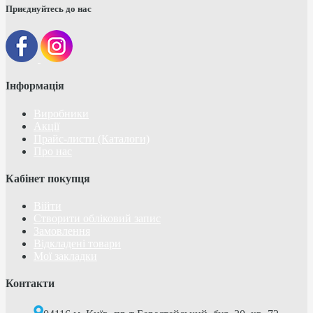
Приєднуйтесь до нас
Інформація
Виробники
Акції
Прайс-листи (Каталоги)
Про нас
Кабінет покупця
Війти
Створити обліковий запис
Замовлення
Відкладені товари
Мої закладки
Контакти