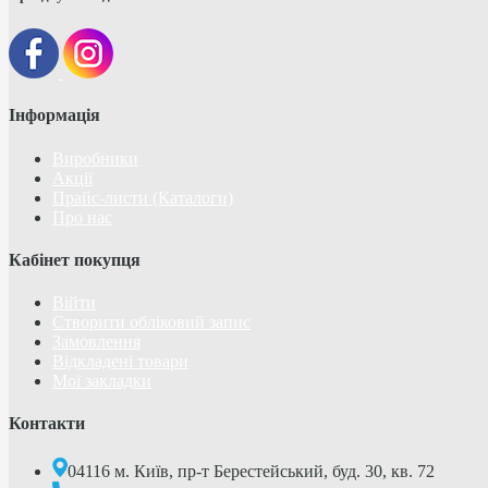
Інформація
Виробники
Акції
Прайс-листи (Каталоги)
Про нас
Кабінет покупця
Війти
Створити обліковий запис
Замовлення
Відкладені товари
Мої закладки
Контакти
04116 м. Київ, пр-т Берестейський, буд. 30, кв. 72