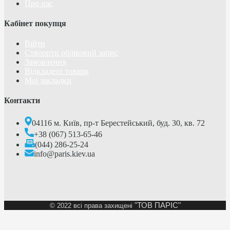
Про нас
Кабінет покупця
Війти
Створити обліковий запис
Замовлення
Відкладені товари
Мої закладки
Контакти
04116 м. Київ, пр-т Берестейський, буд. 30, кв. 72
+38 (067) 513-65-46
(044) 286-25-24
info@paris.kiev.ua
"ТОВ ПАРІС"
©
2022 всі права захищені