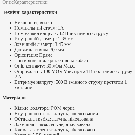
Опис
Характеристики
Технічні характеристики
Виконання; вилка
Номінальний струм: 1A
Номінальна напруга: 12 В постійного струму
Внутрішній діаметр: 1,35 мм
Зовнішній діаметр: 3,45 мм
Довжина ствола: 9,0 мм
Орієнтація: Пряма
Тип кріплення: кріплення на кабелі
Опір контакту: 30 мОм Макс.
Опір ізоляції: 100 МОм Мін. при 24 В постійного струму
2 А
Витримує напругу: 500 В змінного струму протягом 1
хвилини
Матеріали
Кільце ізолятора: POM,чорне
Внутрішній ствол: латунь, нікельований
Обтискна трубка: латунь, нікельована
Зовнішня гільза: латунь, нікельована
Клема заземлення: латунь, нікельована