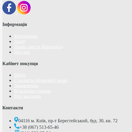
Інформація
Виробники
Акції
Прайс-листи (Каталоги)
Про нас
Кабінет покупця
Війти
Створити обліковий запис
Замовлення
Відкладені товари
Мої закладки
Контакти
04116 м. Київ, пр-т Берестейський, буд. 30, кв. 72
+38 (067) 513-65-46