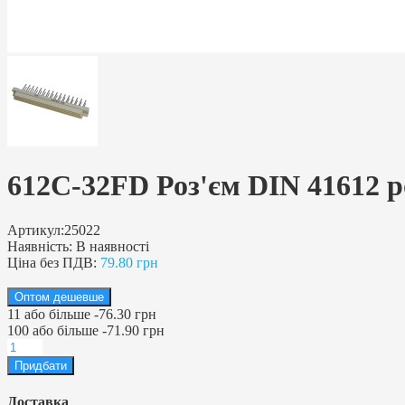
612C-32FD Роз'єм DIN 41612 р
Артикул:
25022
Наявність:
В наявності
Ціна без ПДВ:
79.80 грн
Оптом дешевше
11
або більше
-
76.30 грн
100
або більше
-
71.90 грн
Доставка