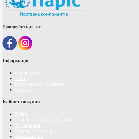
Приєднуйтесь до нас
Інформація
Виробники
Акції
Прайс-листи (Каталоги)
Про нас
Кабінет покупця
Війти
Створити обліковий запис
Замовлення
Відкладені товари
Мої закладки