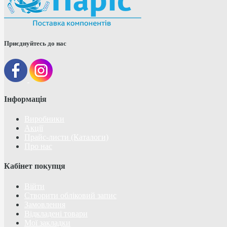
Приєднуйтесь до нас
Інформація
Виробники
Акції
Прайс-листи (Каталоги)
Про нас
Кабінет покупця
Війти
Створити обліковий запис
Замовлення
Відкладені товари
Мої закладки