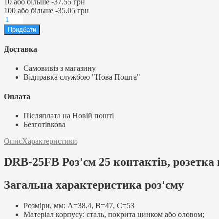
10
або більше
-
37.55 грн
100
або більше
-
35.05 грн
Доставка
Самовивіз з магазину
Відправка службою "Нова Пошта"
Оплата
Післяплата на Новій пошті
Безготівкова
Опис
Характеристики
DRB-25FB Роз'єм 25 контактів, розетка 
Загальна характеристика роз'єму
Розміри, мм: А=38.4, В=47, С=53
Матеріал корпусу: сталь, покрита цинком або оловом;