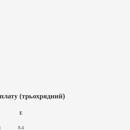
плату (трьохрядний)
E
6
8.4