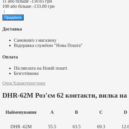
11
або більше
-
150.65 грн
100
або більше
-
133.00 грн
Доставка
Самовивіз з магазину
Відправка службою "Нова Пошта"
Оплата
Післяплата на Новій пошті
Безготівкова
Опис
Характеристики
DHR-62М Роз'єм 62 контакти, вилка на 
Найменування
A
B
C
D
DHR -62M
55.5
63.5
69.3
12.