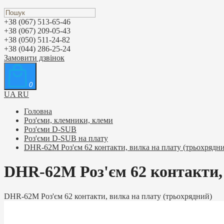
+38 (067) 513-65-46
+38 (067) 209-05-43
+38 (050) 511-24-82
+38 (044) 286-25-24
Замовити дзвінок
0
UA
RU
Головна
Роз'єми, клемники, клеми
Роз'єми D-SUB
Роз'єми D-SUB на плату
DHR-62М Роз'єм 62 контакти, вилка на плату (трьохрядн
DHR-62М Роз'єм 62 контакти,
DHR-62М Роз'єм 62 контакти, вилка на плату (трьохрядний)