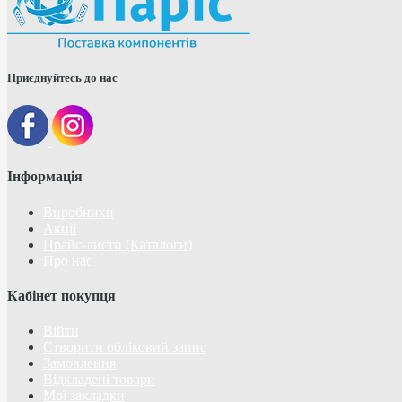
Приєднуйтесь до нас
Інформація
Виробники
Акції
Прайс-листи (Каталоги)
Про нас
Кабінет покупця
Війти
Створити обліковий запис
Замовлення
Відкладені товари
Мої закладки