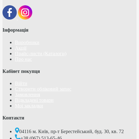
Інформація
Виробники
Акції
Прайс-листи (Каталоги)
Про нас
Кабінет покупця
Війти
Створити обліковий запис
Замовлення
Відкладені товари
Мої закладки
Контакти
04116 м. Київ, пр-т Берестейський, буд. 30, кв. 72
+38 (067) 513-65-46