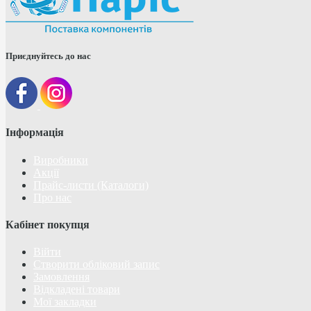
Приєднуйтесь до нас
Інформація
Виробники
Акції
Прайс-листи (Каталоги)
Про нас
Кабінет покупця
Війти
Створити обліковий запис
Замовлення
Відкладені товари
Мої закладки