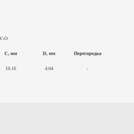
4V-O
С, мм
D, мм
Перегородка
10.16
4.04
-