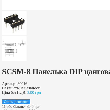
SCSM-8 Панелька DIP цангова 
Артикул:
80016
Наявність:
В наявності
Ціна без ПДВ:
3.90 грн
Оптом дешевше
11
або більше
-
3.45 грн