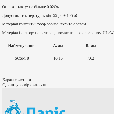
Опір контакту: не більше 0.02Ом
Допустимі температури: від -55 до + 105 oC
Матеріал контакти: фосф.бронза, вкрита оловом
Матеріал ізолятор: полістирол, посилений скловолокном UL-9
Найменування
А,мм
В, мм
SCSM-8
10.16
7.62
Характеристики
Одиниця вимірювання
шт