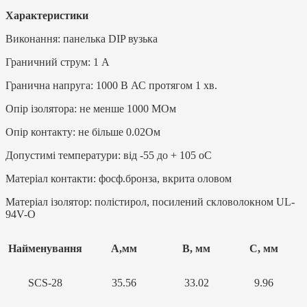
Характеристики
Виконання: панелька DIP вузька
Граничний струм: 1 A
Гранична напруга: 1000 В АС протягом 1 хв.
Опір ізолятора: не менше 1000 МОм
Опір контакту: не більше 0.02Ом
Допустимі температури: від -55 до + 105 oC
Матеріал контакти: фосф.бронза, вкрита оловом
Матеріал ізолятор: полістирол, посилений скловолокном UL-
94V-O
Найменування
А,мм
В, мм
С, мм
SCS-28
35.56
33.02
9.96