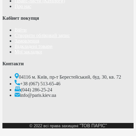
Прайс-листи (Каталоги)
Про нас
Кабінет покупця
Війти
Створити обліковий запис
Замовлення
Відкладені товари
Мої закладки
Контакти
04116 м. Київ, пр-т Берестейський, буд. 30, кв. 72
+38 (067) 513-65-46
(044) 286-25-24
info@paris.kiev.ua
"ТОВ ПАРІС"
©
2022 всі права захищені