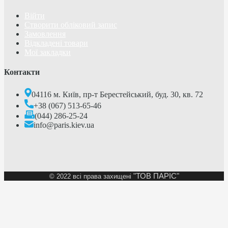
Війти
Створити обліковий запис
Замовлення
Відкладені товари
Мої закладки
Контакти
04116 м. Київ, пр-т Берестейський, буд. 30, кв. 72
+38 (067) 513-65-46
(044) 286-25-24
info@paris.kiev.ua
"ТОВ ПАРІС"
©
2022 всі права захищені