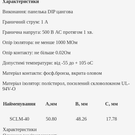
Характеристики
Виконання: панелька DIP цангова
Граничний струм: 1 A
Гранична напруга: 500 В АС протягом 1 хв.
Опір ізолятора: не менше 1000 МОм
Опір контакту: не більше 0.02Ом
Допустимі температури: від -55 до + 105 oC
Матеріал контакти: фосф.бронза, вкрита оловом
Матеріал ізолятор: полістирол, посилений скловолокном UL-
94V-O
Найменування
А,мм
В, мм
С, мм
SCLM-40
50.80
48.26
17.78
Характеристики