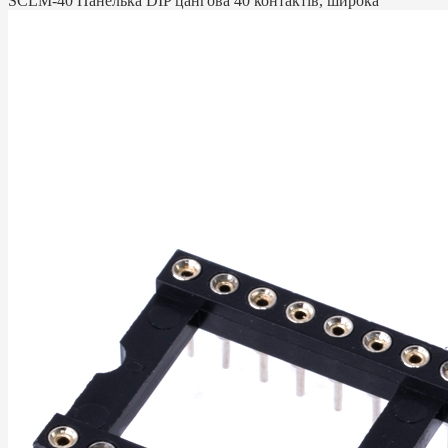
SCLM-40 Панелька DIP цангова 40 контактів, широка