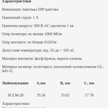
Характеристики
Виконання: панелька DIP цангова
Граничний струм: 1 A
Гранична напруга: 500 В АС протягом 1 хв.
Опір ізолятора: не менше 1000 МОм
Опір контакту: не більше 0.02Ом
Допустимі температури: від -55 до + 105 oC
Матеріал контакти: фосф.бронза, вкрита оловом
Матеріал ізолятор: полістирол, посилений скловолокном UL-
94V-O
Найменування
А,мм
В, мм
С, мм
SCLM-28
35.56
33.02
17.78
Характеристики