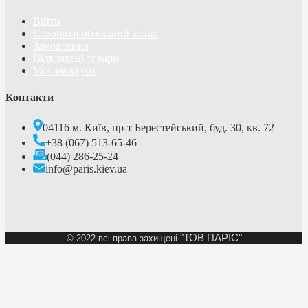
Війти
Створити обліковий запис
Замовлення
Відкладені товари
Мої закладки
Контакти
04116 м. Київ, пр-т Берестейський, буд. 30, кв. 72
+38 (067) 513-65-46
(044) 286-25-24
info@paris.kiev.ua
"ТОВ ПАРІС"
©
2022 всі права захищені