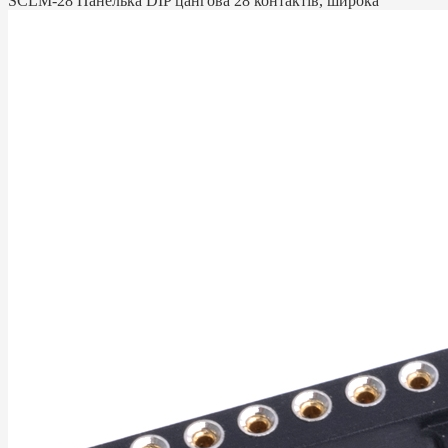
SCLM-28 Панелька DIP цангова 28 контактів, широка