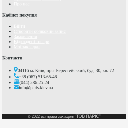
Про нас
Кабінет покупця
Війти
Створити обліковий запис
Замовлення
Відкладені товари
Мої закладки
Контакти
04116 м. Київ, пр-т Берестейський, буд. 30, кв. 72
+38 (067) 513-65-46
(044) 286-25-24
info@paris.kiev.ua
"ТОВ ПАРІС"
©
2022 всі права захищені