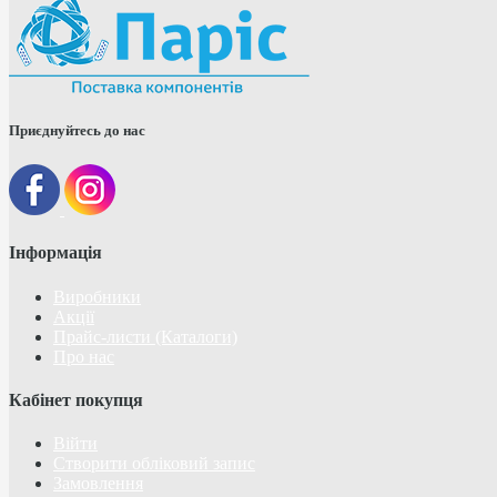
Приєднуйтесь до нас
Інформація
Виробники
Акції
Прайс-листи (Каталоги)
Про нас
Кабінет покупця
Війти
Створити обліковий запис
Замовлення