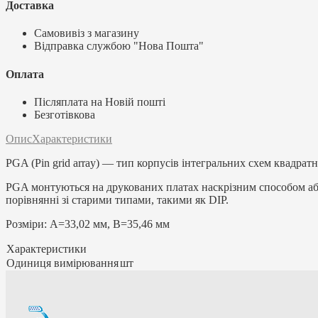
Доставка
Самовивіз з магазину
Відправка службою "Нова Пошта"
Оплата
Післяплата на Новій пошті
Безготівкова
Опис
Характеристики
PGA (Pin grid array) — тип корпусів інтегральних схем квадрат
PGA монтуються на друкованих платах наскрізним способом або
порівнянні зі старими типами, такими як DIP.
Розміри: А=33,02 мм, В=35,46 мм
Характеристики
Одиниця вимірювання
шт