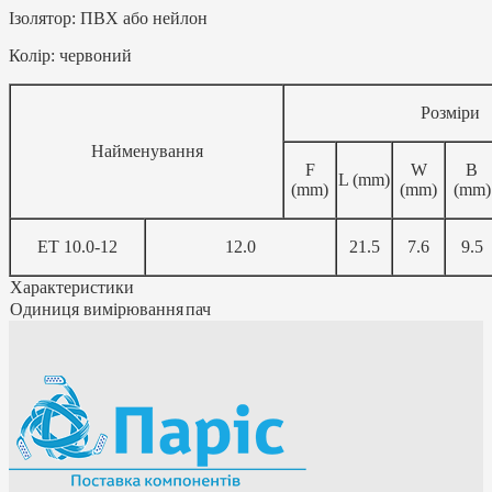
Ізолятор: ПВХ або нейлон
Колір: червоний
Розміри
Найменування
F
W
B
L (mm)
(mm)
(mm)
(mm)
ET 10.0-12
12.0
21.5
7.6
9.5
Характеристики
Одиниця вимірювання
пач