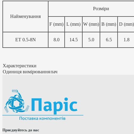
Розміри
Найменування
F (mm)
L (mm)
W (mm)
B (mm)
D (mm)
ET 0.5-8N
8.0
14.5
5.0
6.5
1.8
Характеристики
Одиниця вимірювання
пач
Приєднуйтесь до нас