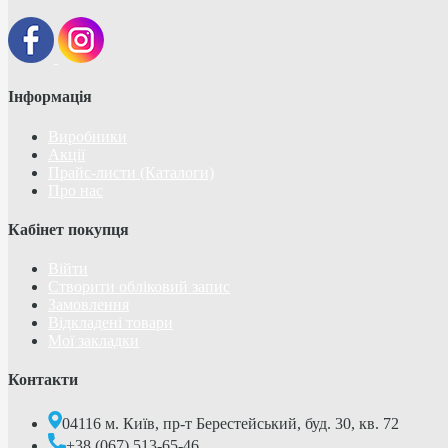
Інформація
Виробники
Акції
Прайс-листи (Каталоги)
Про нас
Кабінет покупця
Війти
Створити обліковий запис
Замовлення
Відкладені товари
Мої закладки
Контакти
04116 м. Київ, пр-т Берестейський, буд. 30, кв. 72
+38 (067) 513-65-46