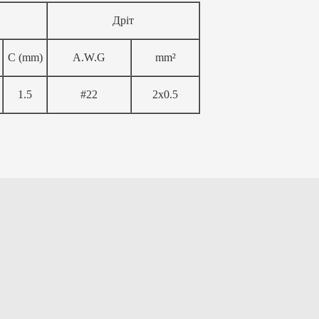
Дріт
C (mm)
A.W.G
mm²
1.5
#22
2х0.5