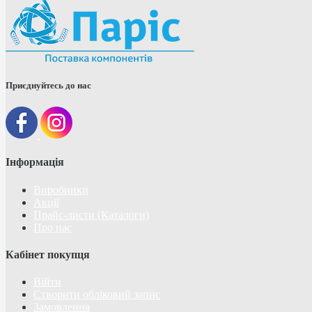
Приєднуйтесь до нас
Інформація
Виробники
Акції
Прайс-листи (Каталоги)
Про нас
Кабінет покупця
Війти
Створити обліковий запис
Замовлення