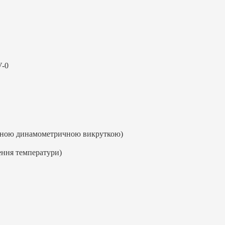
V-0
ручною динамометричною викруткою)
ння температури)