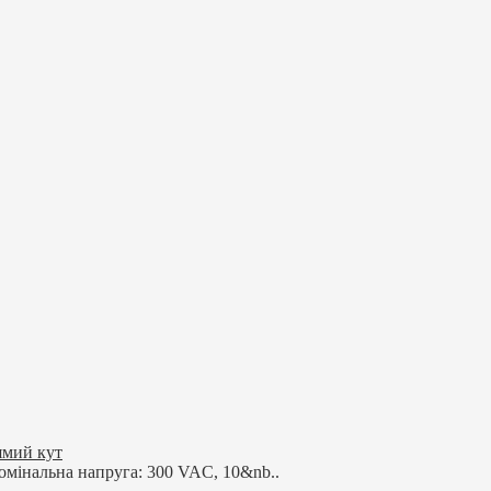
ямий кут
омінальна напруга: 300 VAC, 10&nb..