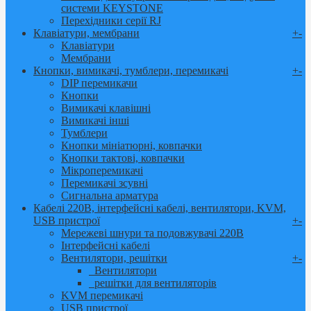
системи KEYSTONE
Перехідники серії RJ
Клавіатури, мембрани
+
-
Клавіатури
Мембрани
Кнопки, вимикачі, тумблери, перемикачі
+
-
DIP перемикачи
Кнопки
Вимикачі клавішні
Вимикачі інші
Тумблери
Кнопки мініатюрні, ковпачки
Кнопки тактові, ковпачки
Мікроперемикачі
Перемикачі зсувні
Сигнальна арматура
Кабелі 220В, інтерфейсні кабелі, вентилятори, KVM,
USB пристрої
+
-
Мережеві шнури та подовжувачі 220В
Інтерфейсні кабелі
Вентилятори, решітки
+
-
Вентилятори
решітки для вентиляторів
KVM перемикачі
USB пристрої