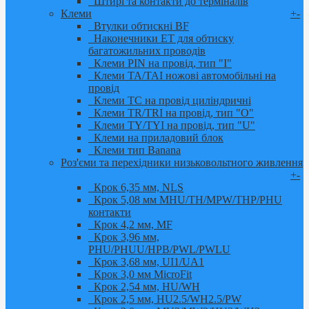
Штирі та контакти до терміналів
Клеми
+
-
Втулки обтискні BF
Наконечники ET для обтиску
багатожильних проводів
Клеми PIN на провід, тип "I"
Клеми TA/TAI ножові автомобільні на
провід
Клеми TC на провід циліндричні
Клеми TR/TRI на провід, тип "O"
Клеми TY/TYI на провід, тип "U"
Клеми на приладовий блок
Клеми тип Banana
Роз'єми та перехідники низьковольтного живлення
+
-
Крок 6,35 мм, NLS
Крок 5,08 мм MHU/TH/MPW/THP/PHU
контакти
Крок 4,2 мм, MF
Крок 3,96 мм,
PHU/PHUU/HPB/PWL/PWLU
Крок 3,68 мм, UI1/UA1
Крок 3,0 мм MicroFit
Крок 2,54 мм, HU/WH
Крок 2,5 мм, HU2.5/WH2.5/PW