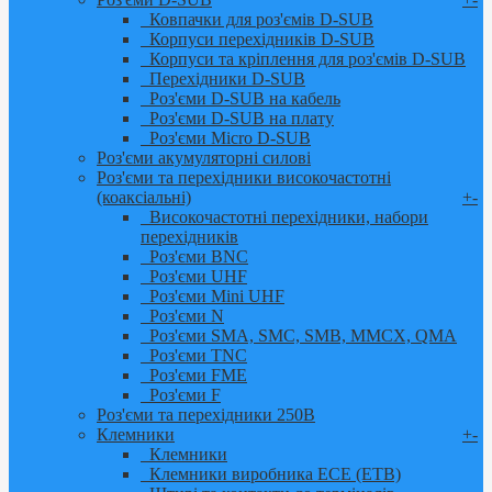
Ковпачки для роз'ємів D-SUB
Корпуси перехідників D-SUB
Корпуси та кріплення для роз'ємів D-SUB
Перехідники D-SUB
Роз'єми D-SUB на кабель
Роз'єми D-SUB на плату
Роз'єми Micro D-SUB
Роз'єми акумуляторні силові
Роз'єми та перехідники високочастотні
(коаксіальні)
+
-
Високочастотні перехідники, набори
перехідників
Роз'єми BNC
Роз'єми UHF
Роз'єми Mini UHF
Роз'єми N
Роз'єми SMA, SMC, SMB, MMCX, QMA
Роз'єми TNC
Роз'єми FME
Роз'єми F
Роз'єми та перехідники 250В
Клемники
+
-
Клемники
Клемники виробника ЕСЕ (ETB)