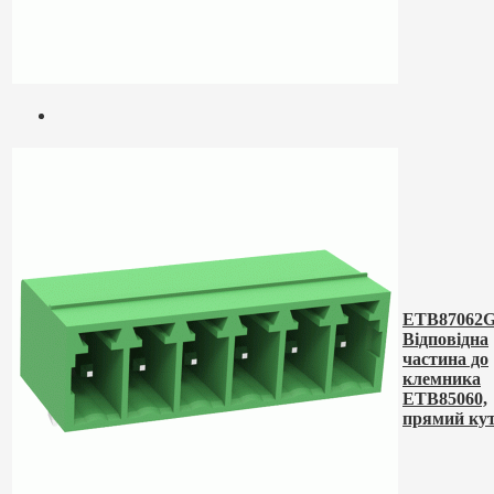
ETB87062G
Відповідна
частина до
клемника
ETB85060,
прямий ку