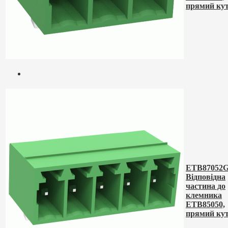
прямий ку
ETB87052G
Відповідна
частина до
клемника
ETB85050,
прямий ку