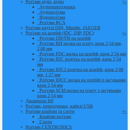
Роз'єми аудіо, відео
+
-
Аудіоперехідники
Аудіороз'єми
Відеороз'єми
Роз'єми RCA
Роз'єми круглі DIN, Minidin, JAEGER
Роз'єми на шлейф (IDC, DIP, FDC)
+
-
Роз'єми DIP/FB на шлейф
Роз'єми BH вилка на плату, крок 2,54 мм,
2,00 мм
Роз'єми FDC вилка на шлейф, крок 2,54 мм
Роз'єми IDC розетка на шлейф, крок 2,54
мм
Роз'єми IDC2 розетка на шлейф, крок 2,00
мм, 1,27 мм
Роз'єми IDCC вилка на шлейф із засувками,
крок 2,54 мм
Роз'єми SCM вилка на плату з засувками
крок 2,54 мм
Джампери MJ
Роз'єми, перехідники, кабелі USB
Роз'єми крайові та слоти
+
-
Крайові роз'єми
Слоти
Роз'єми CENTRONICS