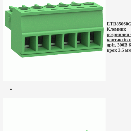
ETB85060G
Клемник
розривний 
контактів 
дріт, 300В 
крок 3,5 м