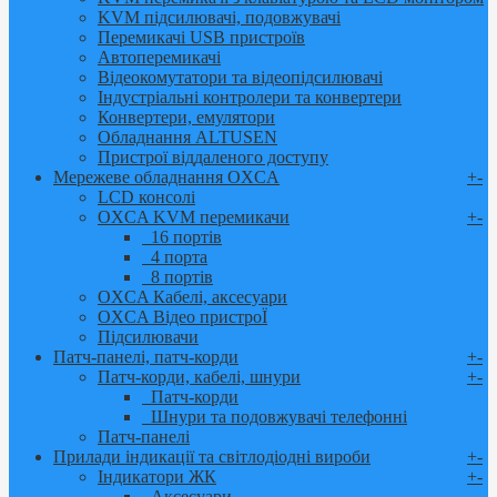
KVM підсилювачі, подовжувачі
Перемикачі USB пристроїв
Автоперемикачі
Відеокомутатори та відеопідсилювачі
Індустріальні контролери та конвертери
Конвертери, емулятори
Обладнання ALTUSEN
Пристрої віддаленого доступу
Мережеве обладнання OXCA
+
-
LCD консолі
OXCA KVM перемикачи
+
-
16 портів
4 порта
8 портів
OXCA Кабелі, аксесуари
OXCA Відео пристроЇ
Підсилювачи
Патч-панелі, патч-корди
+
-
Патч-корди, кабелі, шнури
+
-
Патч-корди
Шнури та подовжувачі телефонні
Патч-панелі
Прилади індикації та світлодіодні вироби
+
-
Індикатори ЖК
+
-
Аксесуари