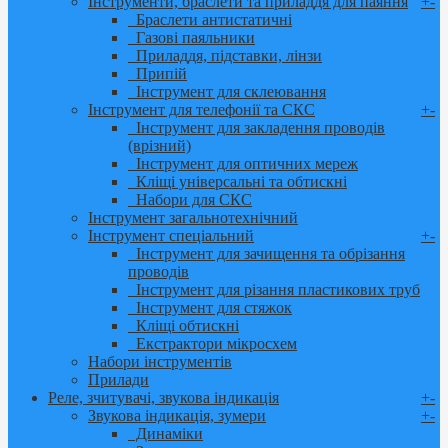
Інструменти, браслети та приладдя для паяння
+
-
Браслети антистатичні
Газові паяльники
Приладдя, підставки, лінзи
Припій
Інструмент для склеювання
Інструмент для телефонії та СКС
+
-
Інструмент для закладення проводів
(врізний)
Інструмент для оптичних мереж
Кліщі універсальні та обтискні
Набори для СКС
Інструмент загальнотехнічний
Інструмент спеціальний
+
-
Інструмент для зачищення та обрізання
проводів
Інструмент для різання пластикових труб
Інструмент для стяжок
Кліщі обтискні
Екстрактори мікросхем
Набори інструментів
Прилади
Реле, зчитувачі, звукова індикація
+
-
Звукова індикація, зумери
+
-
Динаміки