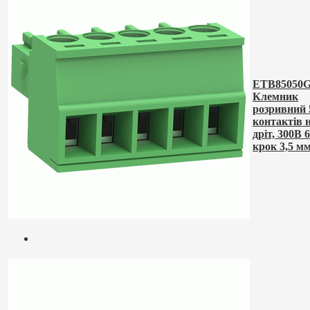
ETB85050G
Клемник
розривний 
контактів 
дріт, 300В 
крок 3,5 м