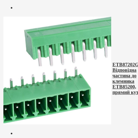
ETB87202G
Відповідна
частина до
клемника
ETB85200,
прямий ку