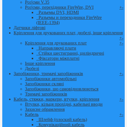
Роз'єми V.35
Роз'єми, перехідники FireWire, DVI
+
-
Разъемы DVI, HDMI
Разъемы и переходники FireWire
(IЕЕЕ-1394)
Датчики ліфтові
Кріплення для друкованих плат, дюбелі, інше кріплення
+
-
Кріплення для друкованих плат
+
-
Направляючі плати
Стійки шестигранні, циліндричні
Фіксатори міжплатні
Інше кріплення
Дюбелі
Запобіжники, тримачі запобіжників
+
-
Запобіжники автомобільні
Запобіжники скляні
Запобіжники, що самовідновлюються
Тримачі запобіжників
Кабель, стяжки, маркери, втулки, кріплення
+
-
Втулки, кільця прохідні, кабельні вводи
Захисне обрамлення
Кабель
+
-
Шлейф (плоский кабель)
Комунікаційний кабель