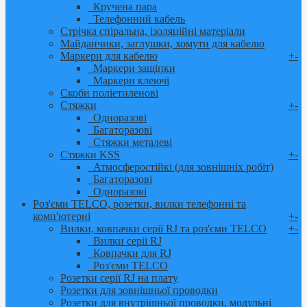
Кручена пара
Телефонний кабель
Стрічка спіральна, ізоляційні матеріали
Майданчики, заглушки, хомути для кабелю
Маркери для кабелю
+
-
Маркери защіпки
Маркери клеючі
Скоби поліетиленові
Стяжки
+
-
Одноразові
Багаторазові
Стяжки металеві
Стяжки KSS
+
-
Атмосферостійкі (для зовнішніх робіт)
Багаторазові
Одноразові
Роз'єми TELCO, розетки, вилки телефонні та
комп'ютерні
+
-
Вилки, ковпачки серії RJ та роз'єми TELCO
+
-
Вилки серії RJ
Ковпачки для RJ
Роз'єми TELCO
Розетки серії RJ на плату
Розетки для зовнішньої проводки
Розетки для внутрішньої проводки, модульні