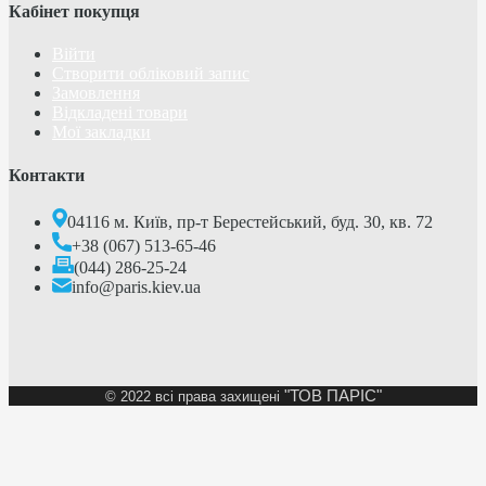
Кабінет покупця
Війти
Створити обліковий запис
Замовлення
Відкладені товари
Мої закладки
Контакти
04116 м. Київ, пр-т Берестейський, буд. 30, кв. 72
+38 (067) 513-65-46
(044) 286-25-24
info@paris.kiev.ua
"ТОВ ПАРІС"
©
2022 всі права захищені