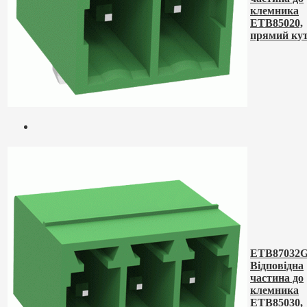
клемника
ETB85020,
прямий ку
ETB87032G
Відповідна
частина до
клемника
ETB85030,