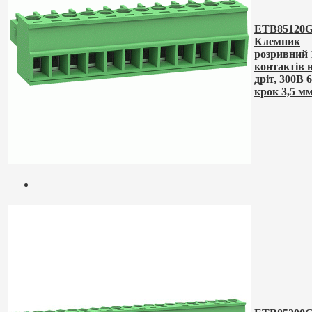
ETB85120G
Клемник
розривний 
контактів 
дріт, 300В 
крок 3,5 м