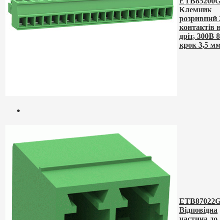
ETB85200G
Клемник
розривний 
контактів 
дріт, 300В 
крок 3,5 м
ETB87022G
Відповідна
частина до