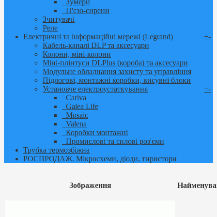
Зумери
П'єзо-сирени
Зчитувачі
Реле
Електричні та інформаційні мережі (Legrand)
+
-
Кабель-каналі DLP та аксесуари
Колони, міні-колони
Міні-плінтуси DLPlus (короба) та аксесуари
Модульне обладнання захисту та управління
Підлогові, монтажні коробки, висувні блоки
Установче електроустаткування
+
-
Cariva
Galea Life
Mosaic
Valena
Коробки монтажні
Промислові та силові роз'єми
Трубка термозбіжна
РОСПРОДАЖ. Мікросхеми, діоди, тиристори
Зображення
Найменува