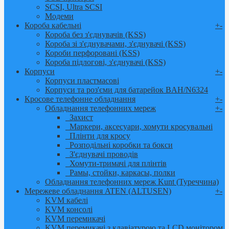
SCSI, Ultra SCSI
Модеми
Короба кабельні
+
-
Короба без з'єднувачів (KSS)
Короба зі з'єднувачами, з'єднувачі (KSS)
Короби перфоровані (KSS)
Короба підлогові, з'єднувачі (KSS)
Корпуси
+
-
Корпуси пластмасові
Корпуси та роз'єми для батарейок BAH/N6324
Кросове телефонне обладнання
+
-
Обладнання телефонних мереж
+
-
Захист
Маркери, аксесуари, хомути кросувальні
Плінти для кросу
Розподільні коробки та бокси
З'єднувачі проводів
Хомути-тримачі для плінтів
Рамы, стойки, каркасы, полки
Обладнання телефонних мереж Kunt (Туреччина)
Мережеве обладнання ATEN (ALTUSEN)
+
-
KVM кабелі
KVM консолі
KVM перемикачі
KVM перемикачі з клавіатурою та LCD монітором