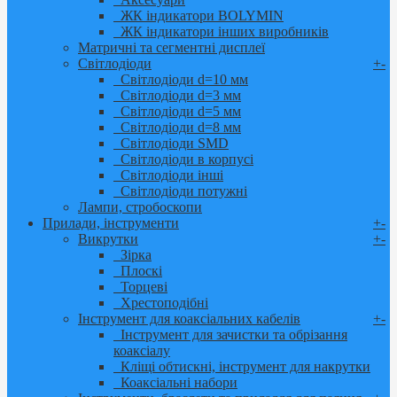
ЖК індикатори BOLYMIN
ЖК індикатори інших виробників
Матричні та сегментні дисплеї
Світлодіоди
+
-
Світлодіоди d=10 мм
Світлодіоди d=3 мм
Світлодіоди d=5 мм
Світлодіоди d=8 мм
Світлодіоди SMD
Світлодіоди в корпусі
Світлодіоди інші
Світлодіоди потужні
Лампи, стробоскопи
Прилади, інструменти
+
-
Викрутки
+
-
Зірка
Плоскі
Торцеві
Хрестоподібні
Інструмент для коаксіальних кабелів
+
-
Інструмент для зачистки та обрізання
коаксіалу
Кліщі обтискні, інструмент для накрутки
Коаксіальні набори